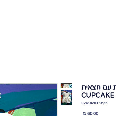
בית
אודות
גלריה
קורסים
חנות גז
נות עם חצאית
C
מק"ט: C2410203
מחיר