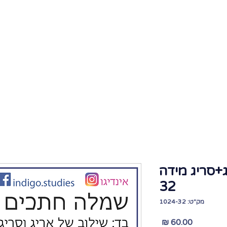
בית
אודות
גלריה
קורסים
חנות גז
+סריג מידה
32
מק"ט: 1024-32
מחיר