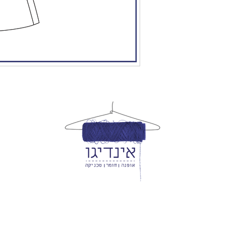
ם/ חנות גזרות/ שירותי מעצבים/ פיתוח קולק
נייד: 054-901-9837