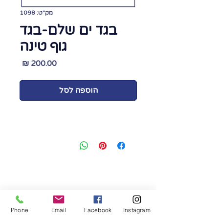
מק"ט: 1098
בגד ים שלם-בגד
גוף טינה
מחיר
הוספה לסל
קורסים/ חנות גזרות/ שירותי
מעצבים/ פיתוח קולקציות
נייד:
054-901-9837
Phone
Email
Facebook
Instagram